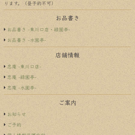
ります。（昼予約不可）
お品書き
お品書き -東川口店・緑園亭-
お品書き -水園亭-
店舗情報
忠庵 -東川口店-
忠庵 -緑園亭-
忠庵 -水園亭-
ご案内
お知らせ
ご予約