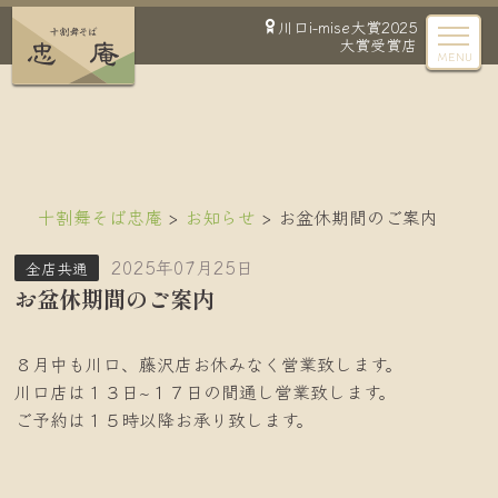
川口i-mise大賞2025
大賞受賞店
MENU
十割舞そば忠庵
お知らせ
お盆休期間のご案内
2025年07月25日
全店共通
お盆休期間のご案内
８月中も川口、藤沢店お休みなく営業致します。
川口店は１３日~１７日の間通し営業致します。
ご予約は１５時以降お承り致します。